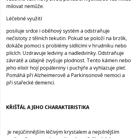
milovat nemůže.
Léčebné využití
posiluje srdce i oběhový systém a odstraňuje
nečistoty z tělních tekutin. Pokud se položí na brzlík,
dokáže pomoci s problémy sídlícími v hrudníku nebo
plicích. Uzdravuje ledviny a nadledvinky. Odstraňuje
závratě a údajně zvyšuje plodnost. Tento kámen nebo
jeho elixír hojí popáleniny i puchýře a vyhlazuje pleť.
Pomáhá při Alzheimerově a Parkinsonově nemoci a
při stařecké demenci.
KŘIŠŤÁL A JEHO CHARAKTERISTIKA
je nejúčinnějším léčivým krystalem a nejsilnějším