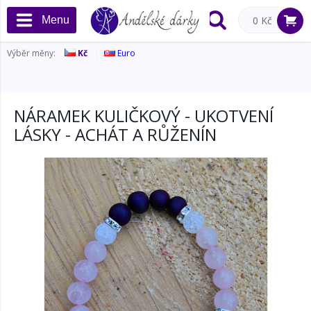
Menu
0 Kč
Výběr měny:
Kč
Euro
NÁRAMEK KULIČKOVÝ - UKOTVENÍ
LÁSKY - ACHÁT A RŮŽENÍN