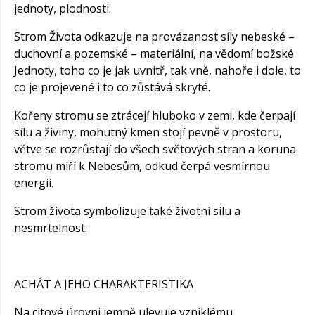
jednoty, plodnosti.
Strom Života odkazuje na provázanost síly nebeské –
duchovní a pozemské – materiální, na vědomí božské
Jednoty, toho co je jak uvnitř, tak vně, nahoře i dole, to
co je projevené i to co zůstává skryté.
Kořeny stromu se ztrácejí hluboko v zemi, kde čerpají
sílu a živiny, mohutný kmen stojí pevně v prostoru,
větve se rozrůstají do všech světových stran a koruna
stromu míří k Nebesům, odkud čerpá vesmírnou
energii.
Strom života symbolizuje také životní sílu a
nesmrtelnost.
ACHÁT A JEHO CHARAKTERISTIKA
Na citové úrovni jemně ulevuje vzniklému