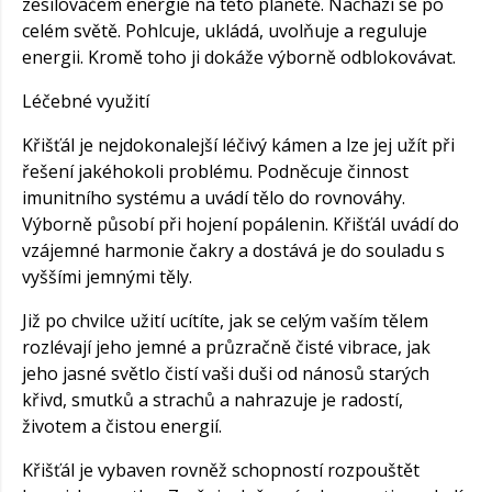
zesilovačem energie na této planetě. Nachází se po
celém světě. Pohlcuje, ukládá, uvolňuje a reguluje
energii. Kromě toho ji dokáže výborně odblokovávat.
Léčebné využití
Křišťál je nejdokonalejší léčivý kámen a lze jej užít při
řešení jakéhokoli problému. Podněcuje činnost
imunitního systému a uvádí tělo do rovnováhy.
Výborně působí při hojení popálenin. Křišťál uvádí do
vzájemné harmonie čakry a dostává je do souladu s
vyššími jemnými těly.
Již po chvilce užití ucítíte, jak se celým vaším tělem
rozlévají jeho jemné a průzračně čisté vibrace, jak
jeho jasné světlo čistí vaši duši od nánosů starých
křivd, smutků a strachů a nahrazuje je radostí,
životem a čistou energií.
Křišťál je vybaven rovněž schopností rozpouštět