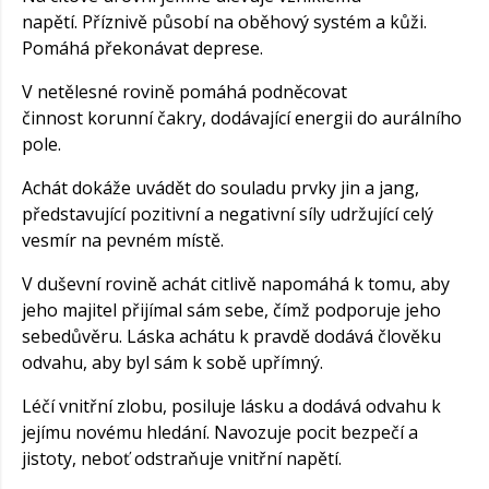
napětí. Příznivě působí na oběhový systém a kůži.
Pomáhá překonávat deprese.
V netělesné rovině pomáhá podněcovat
činnost korunní čakry, dodávající energii do aurálního
pole.
Achát dokáže uvádět do souladu prvky jin a jang,
představující pozitivní a negativní síly udržující celý
vesmír na pevném místě.
V duševní rovině achát citlivě napomáhá k tomu, aby
jeho majitel přijímal sám sebe, čímž podporuje jeho
sebedůvěru. Láska achátu k pravdě dodává člověku
odvahu, aby byl sám k sobě upřímný.
Léčí vnitřní zlobu, posiluje lásku a dodává odvahu k
jejímu novému hledání. Navozuje pocit bezpečí a
jistoty, neboť odstraňuje vnitřní napětí.