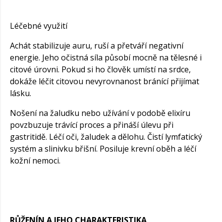
Léčebné využití
Achát stabilizuje auru, ruší a přetváří negativní
energie. Jeho očistná síla působí mocně na tělesné i
citové úrovni. Pokud si ho člověk umístí na srdce,
dokáže léčit citovou nevyrovnanost bránící přijímat
lásku.
Nošení na žaludku nebo užívání v podobě elixíru
povzbuzuje trávící proces a přináší úlevu při
gastritidě. Léčí oči, žaludek a dělohu. Čistí lymfatický
systém a slinivku břišní. Posiluje krevní oběh a léčí
kožní nemoci.
RŮŽENÍN A JEHO CHARAKTERISTIKA