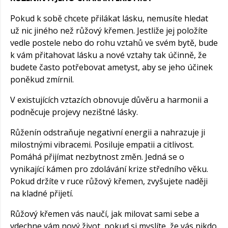
Pokud k sobě chcete přilákat lásku, nemusíte hledat
už nic jiného než růžový křemen. Jestliže jej položíte
vedle postele nebo do rohu vztahů ve svém bytě, bude
k vám přitahovat lásku a nové vztahy tak účinně, že
budete často potřebovat ametyst, aby se jeho účinek
poněkud zmírnil.
V existujících vztazích obnovuje důvěru a harmonii a
podněcuje projevy nezištné lásky.
Růženín odstraňuje negativní energii a nahrazuje ji
milostnými vibracemi. Posiluje empatii a citlivost.
Pomáhá přijímat nezbytnost změn. Jedná se o
vynikající kámen pro zdolávání krize středního věku.
Pokud držíte v ruce růžový křemen, zvyšujete naději
na kladné přijetí.
Růžový křemen vás naučí, jak milovat sami sebe a
vdechne vám nový život, pokud si myslíte, že vás nikdo