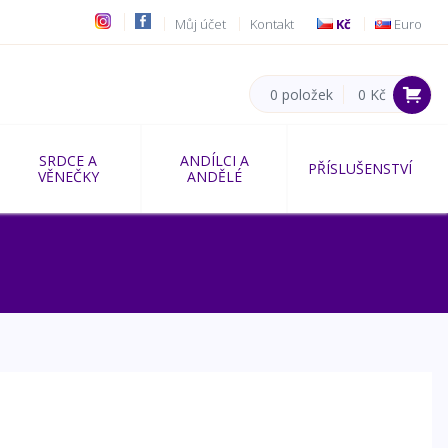
Můj účet
Kontakt
Kč
Euro
0 položek
0 Kč
SRDCE A
ANDÍLCI A
PŘÍSLUŠENSTVÍ
VĚNEČKY
ANDĚLÉ