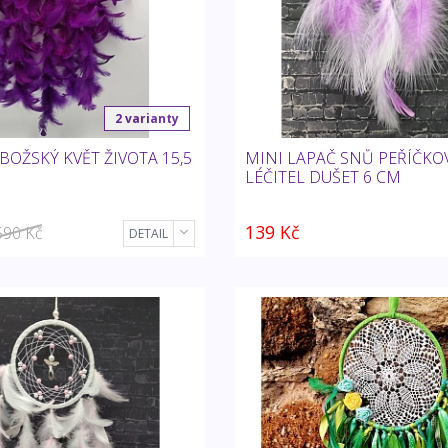
2 varianty
BOŽSKÝ KVĚT ŽIVOTA 15,5
MINI LAPAČ SNŮ PEŘÍČKOV
LÉČITEL DUŠET 6 CM
139 Kč
590 Kč
DETAIL