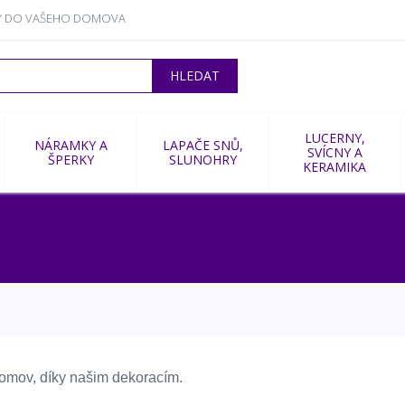
RKY DO VAŠEHO DOMOVA
LUCERNY,
NÁRAMKY A
LAPAČE SNŮ,
SVÍCNY A
ŠPERKY
SLUNOHRY
KERAMIKA
domov, díky našim dekoracím.