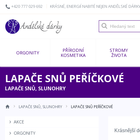
+420 777 029 692
KRÁSNÉ, ENERGIÍ NABITÉ NEJEN ANDĚLSKÉ DÁ
PŘÍRODNÍ
STROMY
ORGONITY
KOSMETIKA
ŽIVOTA
LAPAČE SNŮ PEŘÍČKOVÉ
LAPAČE SNŮ, SLUNOHRY
LAPAČE SNŮ, SLUNOHRY
LAPAČE SNŮ PEŘÍČKOVÉ
AKCE
Krásnější 
ORGONITY