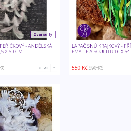
2 varianty
PEŘÍČKOVÝ - ANDĚLSKÁ
LAPAČ SNŮ KRAJKOVÝ - PŘÍ
,5 X 50 CM
EMATIE A SOUCITU 16 X 54
550 Kč
Kč
590 Kč
DETAIL