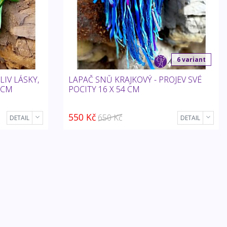
6 variant
LIV LÁSKY,
LAPAČ SNŮ KRAJKOVÝ - PROJEV SVÉ
 CM
POCITY 16 X 54 CM
550 Kč
650 Kč
DETAIL
DETAIL