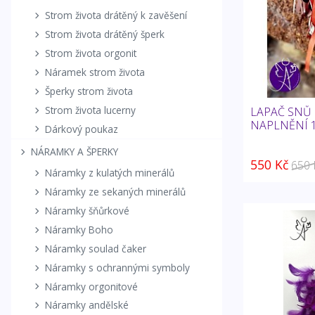
Strom života drátěný k zavěšení
Strom života drátěný šperk
Strom života orgonit
Náramek strom života
Šperky strom života
Strom života lucerny
LAPAČ SNŮ 
NAPLNĚNÍ 1
Dárkový poukaz
NÁRAMKY A ŠPERKY
550 Kč
650 
Náramky z kulatých minerálů
Náramky ze sekaných minerálů
Náramky šňůrkové
Náramky Boho
Náramky soulad čaker
Náramky s ochrannými symboly
Náramky orgonitové
Náramky andělské