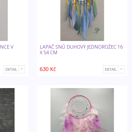
UNCE V
LAPAČ SNŮ DUHOVÝ JEDNOROŽEC 16
X 54 CM
630 Kč
DETAIL
DETAIL