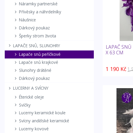
Náramky partnerské
Přívěsky a náhrdelníky
Náušnice
Dárkový poukaz
Šperky strom života
LAPAČE SNŮ, SLUNOHRY
LAPAČ SNŮ 
X 63 CM
Lapače snů peříčkové
Lapače snů krajkové
1 190 Kč
1 
Slunohry drátěné
Dárkový poukaz
LUCERNY A SVÍCNY
Éterické oleje
Svíčky
Lucerny keramické koule
Svícny andělské keramické
Lucerny kovové