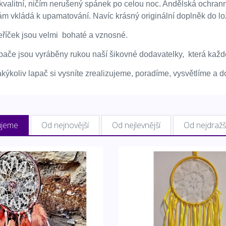
valitní, ničím nerušený spánek po celou noc. Andělská ochranná 
ám vkládá k upamatování. Navíc krásný originální doplněk do lo
říček jsou velmi bohaté a vznosné.
ače jsou vyráběny rukou naší šikovné dodavatelky, která každ
kýkoliv lapač si vysníte zrealizujeme, poradíme, vysvětlíme a 
ujeme
Od nejnovější
Od nejlevnější
Od nejdražš