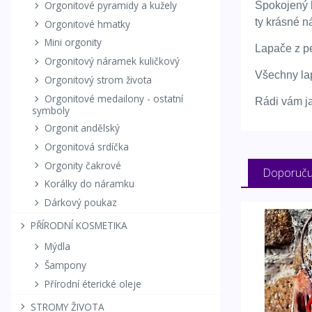
Orgonitové pyramidy a kužely
Spokojený k
ty krásné n
Orgonitové hmatky
Mini orgonity
Lapače z pe
Orgonitový náramek kuličkový
Všechny lap
Orgonitový strom života
Orgonitové medailony - ostatní
Rádi vám ja
symboly
Orgonit andělský
Orgonitová srdíčka
Orgonity čakrové
Doporuč
Korálky do náramku
Dárkový poukaz
PŘÍRODNÍ KOSMETIKA
Mýdla
Šampony
Přírodní éterické oleje
STROMY ŽIVOTA