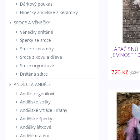
Dárkový poukaz
Hrnečky andělské z keramiky
SRDCE A VĚNEČKY
Věnečky drátěné
Šperky ze srdce
LAPAČ SNŮ 
Srdce z keramiky
JEMNOST 10
Srdce z kovu a dřeva
Srdce orgonitové
720 Kč
980 
Drátěná sdrce
ANDÍLCI A ANDĚLÉ
Andílci orgonitoví
Andělské sošky
Andělské vitráže Tiffany
Andělské šperky
Andělky látkové
Andělé drátění