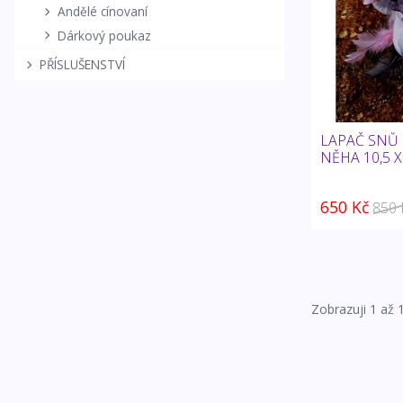
Andělé cínovaní
Dárkový poukaz
PŘÍSLUŠENSTVÍ
LAPAČ SNŮ 
NĚHA 10,5 X
650 Kč
850 
Zobrazuji
1
až 1