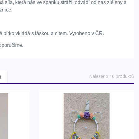
síla, která nás ve spánku stráží, odvádí od nás zlé sny a
žnice.
é pírko vkládá s láskou a citem. Vyrobeno v ČR.
doporučíme.
Nalezeno 10 produktů
í