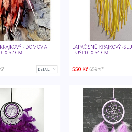
KRAJKOVÝ - DOMOV A
LAPAČ SNŮ KRAJKOVÝ -SL
6 X 52 CM
DUŠI 16 X 54 CM
550 Kč
Kč
650 Kč
DETAIL