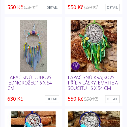
550 Kč
550 Kč
650 Kč
650 Kč
DETAIL
DETAIL
LAPAČ SNŮ DUHOVÝ
LAPAČ SNŮ KRAJKOVÝ -
JEDNOROŽEC 16 X 54
PŘÍLIV LÁSKY, EMATIE A
CM
SOUCITU 16 X 54 CM
630 Kč
550 Kč
590 Kč
DETAIL
DETAIL