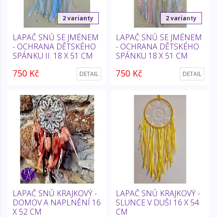
2 varianty
2 varianty
LAPAČ SNŮ SE JMÉNEM
LAPAČ SNŮ SE JMÉNEM
- OCHRANA DĚTSKÉHO
- OCHRANA DĚTSKÉHO
SPÁNKU II. 18 X 51 CM
SPÁNKU 18 X 51 CM
750 Kč
750 Kč
DETAIL
DETAIL
LAPAČ SNŮ KRAJKOVÝ -
LAPAČ SNŮ KRAJKOVÝ -
DOMOV A NAPLNĚNÍ 16
SLUNCE V DUŠI 16 X 54
X 52 CM
CM