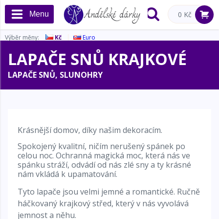
Menu
0 Kč
Výběr měny:
Kč
Euro
LAPAČE SNŮ KRAJKOVÉ
LAPAČE SNŮ, SLUNOHRY
Krásnější domov, díky našim dekoracím.
Spokojený kvalitní, ničím nerušený spánek po
celou noc. Ochranná magická moc, která nás ve
spánku stráží, odvádí od nás zlé sny a ty krásné
nám vkládá k upamatování.
Tyto lapače jsou velmi jemné a romantické. Ručně
háčkovaný krajkový střed, který v nás vyvolává
jemnost a něhu.