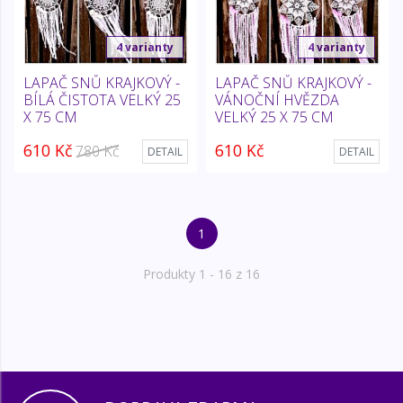
4 varianty
4 varianty
LAPAČ SNŮ KRAJKOVÝ -
LAPAČ SNŮ KRAJKOVÝ -
BÍLÁ ČISTOTA VELKÝ 25
VÁNOČNÍ HVĚZDA
X 75 CM
VELKÝ 25 X 75 CM
610 Kč
610 Kč
780 Kč
DETAIL
DETAIL
1
Produkty
1
- 16 z 16