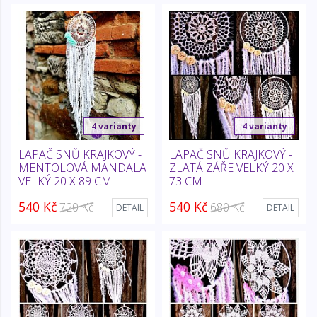
4 varianty
4 varianty
LAPAČ SNŮ KRAJKOVÝ -
LAPAČ SNŮ KRAJKOVÝ -
MENTOLOVÁ MANDALA
ZLATÁ ZÁŘE VELKÝ 20 X
VELKÝ 20 X 89 CM
73 CM
540 Kč
540 Kč
720 Kč
680 Kč
DETAIL
DETAIL