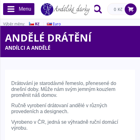
Menu
0 Kč
Výběr měny:
Kč
Euro
ANDĚLÉ DRÁTĚNÍ
ANDÍLCI A ANDĚLÉ
Drátování je starodávné řemeslo, přenesené do
dnešní doby. Může nám svým jemným kouzlem
proměnit náš domov.
Ručně vyrobení drátovaní andělé v různých
provedeních a designech.
Vyrobeno v ČR, jedná se výhradně ruční domácí
výrobu.