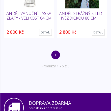
ANDĚL VÁNOČNÍ LÁSKA
ANDĚL STRÁŽNÝ S LED
ZLATÝ - VELIKOST 84 CM
HVĚZDIČKOU 88 CM
2 800 Kč
2 800 Kč
DETAIL
DETAIL
1
Produkty
1
- 5 z 5
DOPRAVA ZDARMA
při nákupu od 2 000 Kč