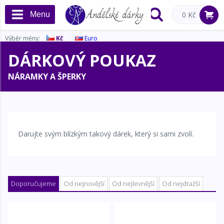
Menu
0 Kč
Výběr měny:
Kč
Euro
DÁRKOVÝ POUKAZ
NÁRAMKY A ŠPERKY
Darujte svým blízkým takový dárek, který si sami zvolí.
Doporučujeme
Od nejnovější
Od nejlevnější
Od nejdražší